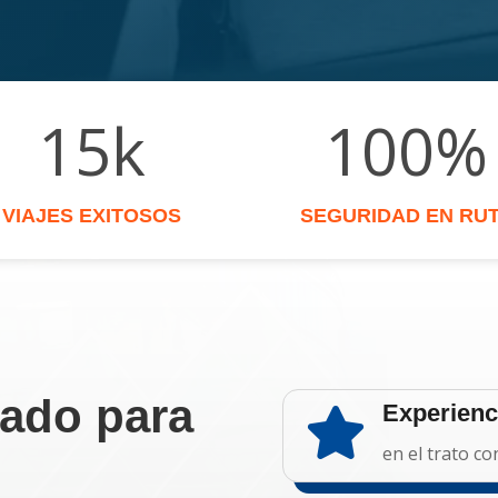
15k
100
%
VIAJES EXITOSOS
SEGURIDAD EN RU
zado para
Experien

en el trato co