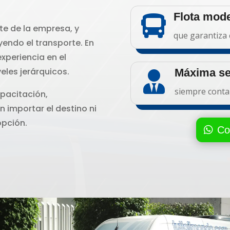
Flota mode

te de la empresa, y
que garantiza 
yendo el transporte. En
xperiencia en el
eles jerárquicos.
Máxima se

siempre conta
apacitación,
n importar el destino ni
opción.
Co