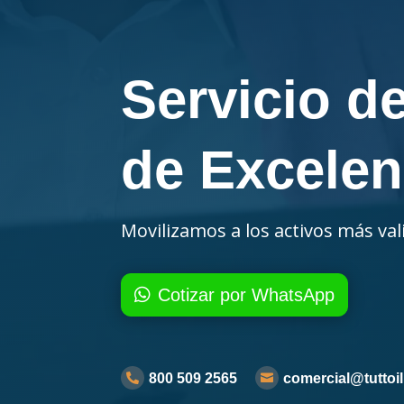
Servicio d
de Excelen
Movilizamos a los activos más va
Cotizar por WhatsApp
800 509 2565
comercial@tutto

