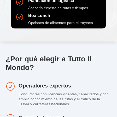
Planeación de logística
R
Asesoría experta en rutas y tiempos.
Box Lunch
R
Opciones de alimentos para el trayecto.
¿Por qué elegir a Tutto Il
Mondo?
R
Operadores expertos
Conductores con licencias vigentes, capacitados y con
amplio conocimiento de las rutas y el tráfico de la
CDMX y carreteras nacionales.